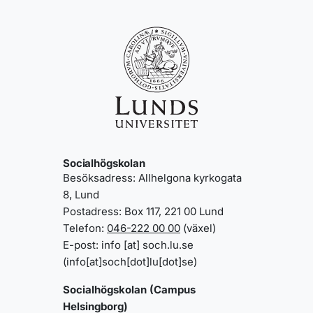
Socialhögskolan
Besöksadress: Allhelgona kyrkogata
8, Lund
Postadress: Box 117, 221 00 Lund
Telefon:
046-222 00 00
(växel)
E-post:
info
[at]
soch
.
lu
.
se
(info[at]soch[dot]lu[dot]se)
Socialhögskolan (Campus
Helsingborg)