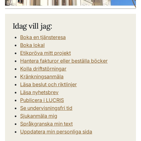
Idag vill jag:
Boka en tjänsteresa
Boka lokal
Etikpröva mitt projekt
Hantera fakturor eller beställa böcker
Kolla driftstörningar
Kränkningsanmäla
Läsa beslut och riktlinjer
Läsa nyhetsbrev
Publicera i LUCRIS
Se undervisningsfri tid
Sjukanmäla mig
Språkgranska min text
Uppdatera min personliga sida