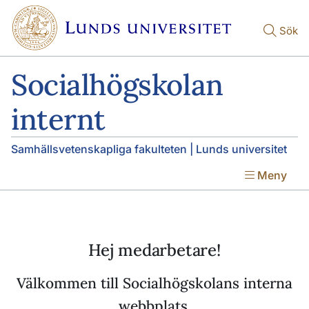
Hoppa till huvudinnehåll
Hoppa till huvudinnehåll
Sök
Socialhögskolan
internt
Samhällsvetenskapliga fakulteten | Lunds universitet
Meny
Hej medarbetare!
Välkommen till Socialhögskolans interna
webbplats.